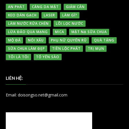
AN PHÁT
CĂNG DA MẶT
GIẢM CÂN
KEO DÁN GẠCH
LASER
LÀM GÌ?
LÀM NƯỚC RỬA CHÉN
LÕI LỌC NƯỚC
LỪA ĐẢO QUA MẠNG
MICA
MẶT NẠ SỮA CHUA
MỘ ĐÁ
NÓI XẤU
PHỤ NỮ QUYẾN RŨ
QUÀ TẶNG
SỮA CHUA LÀM ĐẸP
TIỀN LỘC PHÁT
TRỊ MỤN
TÔI LÀ TÔI
TỔ YẾN SÀO
LIÊN HỆ:
Email: doisongso.net@gmail.com