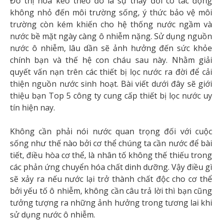
Đô thị hóa kéo theo đó là sự thay đổi có tác động
không nhỏ đến môi trường sống, ý thức bảo vệ môi
trường còn kém khiến cho hệ thống nước ngầm và
nước bề mặt ngày càng ô nhiễm nặng. Sử dụng nguồn
nước ô nhiễm, lâu dần sẽ ảnh hưởng đến sức khỏe
chính bạn và thế hệ con cháu sau này. Nhằm giải
quyết vấn nạn trên các thiết bị lọc nước ra đời để cải
thiện nguồn nước sinh hoạt. Bài viết dưới đây sẽ giới
thiệu bạn Top 5 công ty cung cấp thiết bị lọc nước uy
tín hiện nay.
Không cần phải nói nước quan trọng đối với cuộc
sống như thế nào bởi cơ thể chúng ta cần nước để bài
tiết, điều hòa cơ thể, là nhân tố không thế thiếu trong
các phản ứng chuyển hóa chất dinh dưỡng. Vậy điều gì
sẽ xảy ra nếu nước lại trở thành chất độc cho cơ thể
bởi yếu tố ô nhiễm, không cần câu trả lời thì bạn cũng
tưởng tượng ra những ảnh hưởng trong tương lai khi
sử dụng nước ô nhiễm.