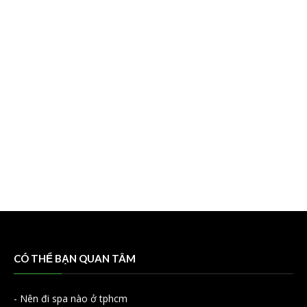
CÓ THỂ BẠN QUAN TÂM
-
Nên đi spa nào ở tphcm