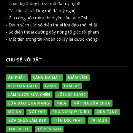
-
Toàn bộ thông tin về mộ đá mỹ nghệ
-
Tất tần tật về lăng mộ đá mỹ nghệ
-
Gia công uốn mica theo yêu cầu tại HCM
-
Danh sách các số điện thoại lừa đảo mới nhất
-
Số điện thoại đường dây nóng tố giác tội phạm
-
Mất tiền trong tài khoản có lấy lại được không?
CHỦ ĐỀ NỔI BẬT
AN PHÁT
CĂNG DA MẶT
GIẢM CÂN
KEO DÁN GẠCH
LASER
LÀM GÌ?
LÀM NƯỚC RỬA CHÉN
LÕI LỌC NƯỚC
LỪA ĐẢO QUA MẠNG
MICA
MẶT NẠ SỮA CHUA
MỘ ĐÁ
NÓI XẤU
PHỤ NỮ QUYẾN RŨ
QUÀ TẶNG
SỮA CHUA LÀM ĐẸP
TIỀN LỘC PHÁT
TRỊ MỤN
TÔI LÀ TÔI
TỔ YẾN SÀO