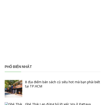
PHỔ BIẾN NHẤT
8 địa điểm bán sách cũ siêu hot mà bạn phải biết
tại TP.HCM
Ghé Thái Lan đừng bỏ lỡ xiếc Voi ở Pattaya