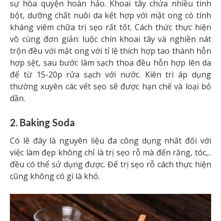
sự hòa quyện hoàn hảo. Khoai tây chứa nhiều tinh
bột, dưỡng chất nuôi da kết hợp với mật ong có tính
kháng viêm chữa trị sẹo rất tốt. Cách thức thực hiện
vô cùng đơn giản: luộc chín khoai tây và nghiền nát
trộn đều với mật ong với tỉ lệ thích hợp tao thành hỗn
hợp sệt, sau bước làm sạch thoa đều hỗn hợp lên da
để từ 15-20p rửa sạch với nước. Kiên trì áp dụng
thường xuyên các vết sẹo sẽ được hạn chế và loại bỏ
dần.
2. Baking Soda
Có lẽ đây là nguyên liệu đa công dụng nhất đối với
việc làm đẹp không chỉ là trị sẹo rỗ mà đến răng, tóc,..
đều có thể sử dụng được. Để trị sẹo rỗ cách thực hiện
cũng không có gì là khó.