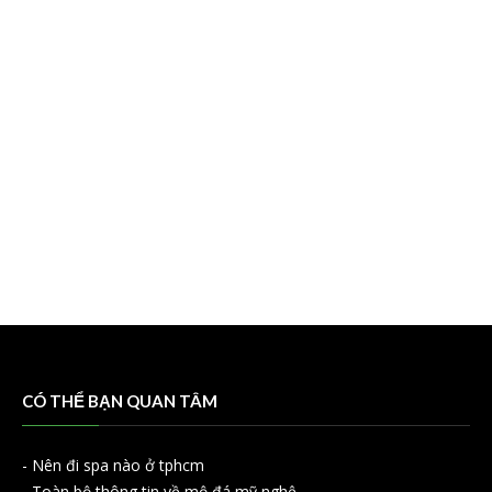
CÓ THỂ BẠN QUAN TÂM
-
Nên đi spa nào ở tphcm
-
Toàn bộ thông tin về mộ đá mỹ nghệ