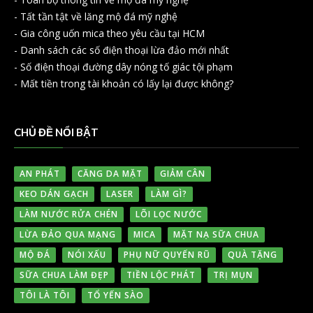
-
Tất tần tật về lăng mộ đá mỹ nghệ
-
Gia công uốn mica theo yêu cầu tại HCM
-
Danh sách các số điện thoại lừa đảo mới nhất
-
Số điện thoại đường dây nóng tố giác tội phạm
-
Mất tiền trong tài khoản có lấy lại được không?
CHỦ ĐỀ NỔI BẬT
AN PHÁT
CĂNG DA MẶT
GIẢM CÂN
KEO DÁN GẠCH
LASER
LÀM GÌ?
LÀM NƯỚC RỬA CHÉN
LÕI LỌC NƯỚC
LỪA ĐẢO QUA MẠNG
MICA
MẶT NẠ SỮA CHUA
MỘ ĐÁ
NÓI XẤU
PHỤ NỮ QUYẾN RŨ
QUÀ TẶNG
SỮA CHUA LÀM ĐẸP
TIỀN LỘC PHÁT
TRỊ MỤN
TÔI LÀ TÔI
TỔ YẾN SÀO