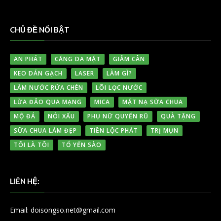
CHỦ ĐỀ NỔI BẬT
AN PHÁT
CĂNG DA MẶT
GIẢM CÂN
KEO DÁN GẠCH
LASER
LÀM GÌ?
LÀM NƯỚC RỬA CHÉN
LÕI LỌC NƯỚC
LỪA ĐẢO QUA MẠNG
MICA
MẶT NẠ SỮA CHUA
MỘ ĐÁ
NÓI XẤU
PHỤ NỮ QUYẾN RŨ
QUÀ TẶNG
SỮA CHUA LÀM ĐẸP
TIỀN LỘC PHÁT
TRỊ MỤN
TÔI LÀ TÔI
TỔ YẾN SÀO
LIÊN HỆ:
Email: doisongso.net@gmail.com