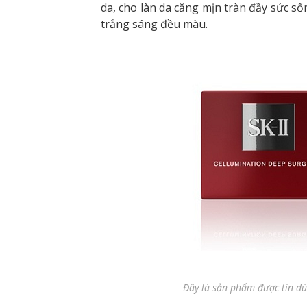
da, cho làn da căng mịn tràn đầy sức s
trắng sáng đều màu.
Đây là sản phẩm được tin dù