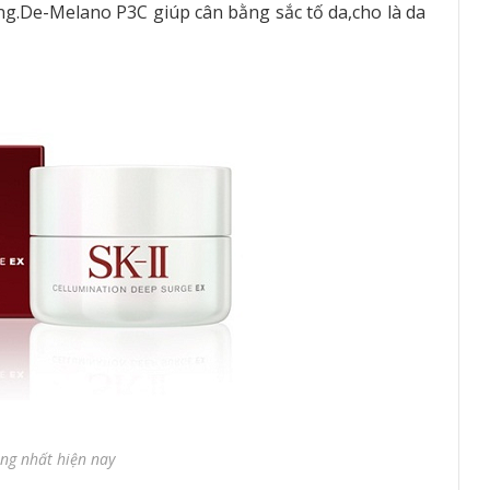
ống.De-Melano P3C giúp cân bằng sắc tố da,cho là da
ng nhất hiện nay