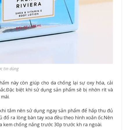
c tin dùng
hẩm này còn giúp cho da chống lại sự oxy hóa, cải
hắc.Đặc biệt khi sử dụng sản phẩm sẽ bị nhờn rít và
 mái.
 khi tắm nên sử dụng ngay sản phẩm để hấp thu đủ
 đổ ra lòng bàn tay xoa đều theo hình xoắn ốc.Nên
oa kem chống nắng trước 30p trước kh ra ngoài.