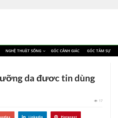
NGHỆ THUẬT SỐNG
GÓC CẢNH GIÁC
GÓC TÂM SỰ
dưỡng da đươc tin dùng
17
oogle+
Linkedin
Pinterest