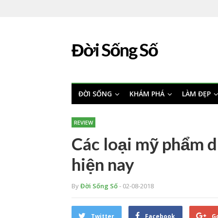
Đời Sống Số
ĐỜI SỐNG
KHÁM PHÁ
LÀM ĐẸP
REVIEW
Các loại mỹ phẩm 
hiện nay
By
Đời Sống Số
- 02-08-2018
Twitter
Facebook
G