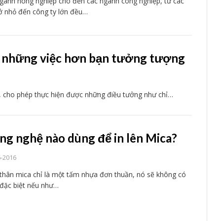
gành nông nghiệp cho đến các ngành công nghiệp, từ các
ở nhỏ đến công ty lớn đều…
m những việc hơn bạn tưởng tượng
t, cho phép thực hiện được những điều tưởng như chỉ…
ng nghệ nào dùng để in lên Mica?
6-2016
thân mica chỉ là một tấm nhựa đơn thuần, nó sẽ không có
à đặc biệt nếu như…