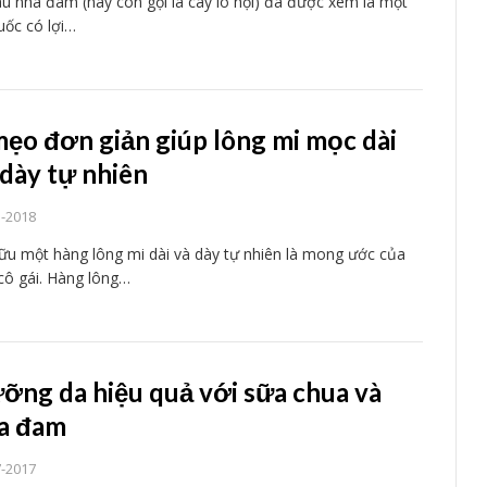
âu nha đam (hay còn gọi là cây lô hội) đã được xem là một
huốc có lợi…
mẹo đơn giản giúp lông mi mọc dài
 dày tự nhiên
3-2018
ữu một hàng lông mi dài và dày tự nhiên là mong ước của
cô gái. Hàng lông…
ỡng da hiệu quả với sữa chua và
a đam
7-2017