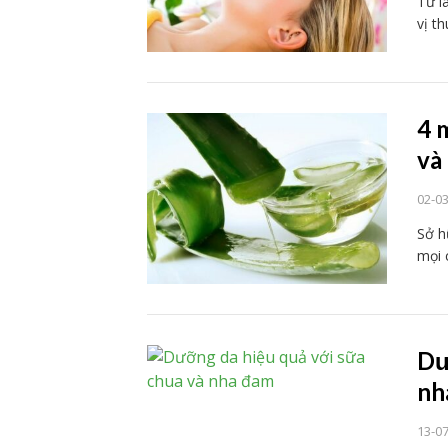
Từ l
vị t
4 
và
02-0
Sở h
mọi 
Dư
nh
13-0