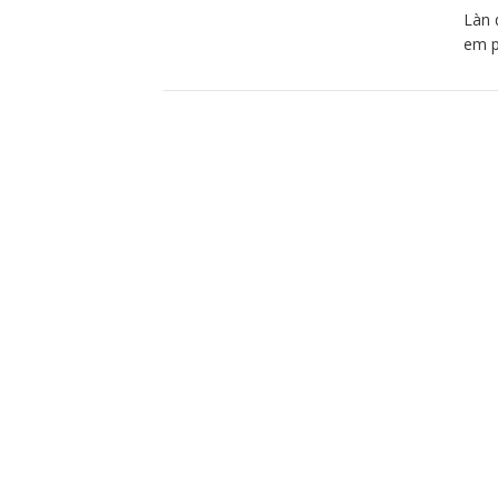
Làn 
em p