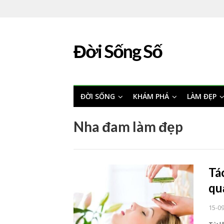
Đời Sống Số
ĐỜI SỐNG
KHÁM PHÁ
LÀM ĐẸP
Nha đam làm đẹp
Tá
qu
15-0