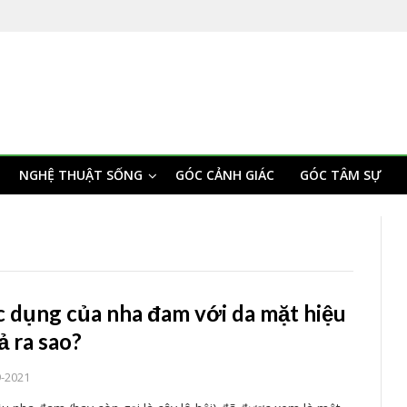
NGHỆ THUẬT SỐNG
GÓC CẢNH GIÁC
GÓC TÂM SỰ
c dụng của nha đam với da mặt hiệu
ả ra sao?
9-2021