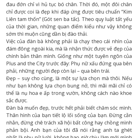
đau đớn chỉ vì hủ tục bó chân. Thời đó, một đôi chân
chỉ được coi là đẹp khi đáp ứng được tiêu chuẩn “Kim
Liên tam thốn” (Gót sen ba tấc). Theo quy luật tất yếu
của thời gian, những quan điểm kiểu như vậy không
sớm thì muộn cũng dần bị đào thải.
Việc của đàn bà không phải là chạy theo cái nhìn của
đám đông ngoài kia, mà là nhận thức được vẻ đẹp của
chính bản thân mình. Giống như một tuyên ngôn của
Plus and the City trước đây: Phụ nữ xấu đứng qua bên
phải, những người đẹp còn lại – qua bên trái.
Đẹp – suy cho cùng, là một sự lựa chọn mà thôi. Nếu
như bạn không lựa chọn bung nở, thì mãi mãi chỉ có
thể là nụ hoa e ấp trong vườn, không cách nào khoe
sắc được.
Đàn bà muốn đẹp, trước hết phải biết chăm sóc mình.
Thân hình của bạn tiết lộ lối sống của bạn. Đừng cằn
nhằn, đừng chê trách xã hội bất công hay chồng mình
phản bội. Anh bạn của tôi đã nói rằng anh ta ghét
nhất là phụ nữ lười, không bao giờ chịu làm mới mình