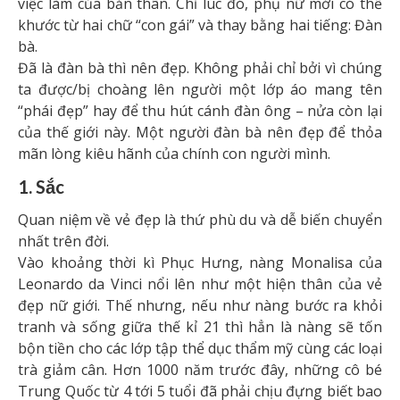
việc làm của bản thân. Chỉ lúc đó, phụ nữ mới có thể
khước từ hai chữ “con gái” và thay bằng hai tiếng: Đàn
bà.
Đã là đàn bà thì nên đẹp. Không phải chỉ bởi vì chúng
ta được/bị choàng lên người một lớp áo mang tên
“phái đẹp” hay để thu hút cánh đàn ông – nửa còn lại
của thế giới này. Một người đàn bà nên đẹp để thỏa
mãn lòng kiêu hãnh của chính con người mình.
1. Sắc
Quan niệm về vẻ đẹp là thứ phù du và dễ biến chuyển
nhất trên đời.
Vào khoảng thời kì Phục Hưng, nàng Monalisa của
Leonardo da Vinci nổi lên như một hiện thân của vẻ
đẹp nữ giới. Thế nhưng, nếu như nàng bước ra khỏi
tranh và sống giữa thế kỉ 21 thì hẳn là nàng sẽ tốn
bộn tiền cho các lớp tập thể dục thẩm mỹ cùng các loại
trà giảm cân. Hơn 1000 năm trước đây, những cô bé
Trung Quốc từ 4 tới 5 tuổi đã phải chịu đựng biết bao