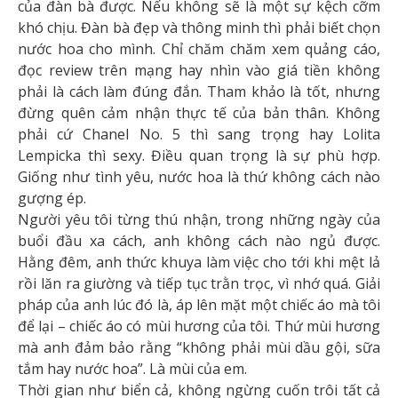
của đàn bà được. Nếu không sẽ là một sự kệch cỡm
khó chịu. Đàn bà đẹp và thông minh thì phải biết chọn
nước hoa cho mình. Chỉ chăm chăm xem quảng cáo,
đọc review trên mạng hay nhìn vào giá tiền không
phải là cách làm đúng đắn. Tham khảo là tốt, nhưng
đừng quên cảm nhận thực tế của bản thân. Không
phải cứ Chanel No. 5 thì sang trọng hay Lolita
Lempicka thì sexy. Điều quan trọng là sự phù hợp.
Giống như tình yêu, nước hoa là thứ không cách nào
gượng ép.
Người yêu tôi từng thú nhận, trong những ngày của
buổi đầu xa cách, anh không cách nào ngủ được.
Hằng đêm, anh thức khuya làm việc cho tới khi mệt lả
rồi lăn ra giường và tiếp tục trằn trọc, vì nhớ quá. Giải
pháp của anh lúc đó là, áp lên mặt một chiếc áo mà tôi
để lại – chiếc áo có mùi hương của tôi. Thứ mùi hương
mà anh đảm bảo rằng “không phải mùi dầu gội, sữa
tắm hay nước hoa”. Là mùi của em.
Thời gian như biển cả, không ngừng cuốn trôi tất cả