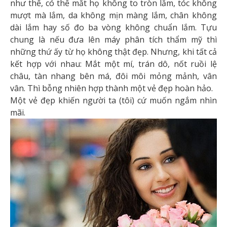
như thế, có thể mắt họ không to tròn lắm, tóc không
mượt mà lắm, da không mịn màng lắm, chân không
dài lắm hay số đo ba vòng không chuẩn lắm. Tựu
chung là nếu đưa lên máy phân tích thẩm mỹ thì
những thứ ấy từ họ không thật đẹp. Nhưng, khi tất cả
kết hợp với nhau: Mắt một mí, trán dô, nốt ruồi lệ
châu, tàn nhang bên má, đôi môi mỏng mảnh, vân
vân. Thì bỗng nhiên hợp thành một vẻ đẹp hoàn hảo.
Một vẻ đẹp khiến người ta (tôi) cứ muốn ngắm nhìn
mãi.