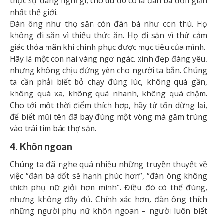
thực sự đang nghĩ gì, cho dù đó có là đàn bà đơn giản
nhất thế giới.
Đàn ông như thợ săn còn đàn bà như con thú. Họ
không đi săn vì thiếu thức ăn. Họ đi săn vì thứ cảm
giác thỏa mãn khi chinh phục được mục tiêu của mình.
Hãy là một con nai vàng ngơ ngác, xinh đẹp đáng yêu,
nhưng không chịu đứng yên cho người ta bắn. Chúng
ta cần phải biết bỏ chạy đúng lúc, không quá gần,
không quá xa, không quá nhanh, không quá chậm.
Cho tới một thời điểm thích hợp, hãy từ tốn dừng lại,
để biết mũi tên đã bay đúng một vòng mà găm trúng
vào trái tim bác thợ săn.
4. Khôn ngoan
Chúng ta đã nghe quá nhiều những truyền thuyết về
việc “đàn bà dốt sẽ hạnh phúc hơn”, “đàn ông không
thích phụ nữ giỏi hơn mình”. Điều đó có thể đúng,
nhưng không đầy đủ. Chính xác hơn, đàn ông thích
những người phụ nữ khôn ngoan – người luôn biết