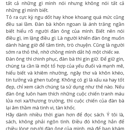
tất cả những gì mình nói nhưng không nói tất cả
những gì mình biết.
Tỏ ra cực kỳ ngu dốt hay khoe khoang quá mức cũng
đều sai lầm. Đàn bà khôn ngoan là ánh trăng ngần
biết hiểu rõ người đàn ông của mình. Biết nên nói
điều gì, im lặng điều gì. Là người khiến đàn ông muốn
dành hàng giờ để tâm tình, trò chuyện. Cũng là người
sớm ra thỏ thẻ, nhờ chồng mình dắt hộ một chiếc xe.
Đàn ông thì chinh phục, đàn bà thì gìn giữ. Để giữ gìn,
chúng ta cần là một tổ hợp của yếu đuối và mạnh mẽ,
hiểu biết và khiêm nhường, ngây thơ và khôn khéo,
tin tưởng và ghen tuông. Không có gì là xấu xa hay tốt
đẹp, chỉ xem cách chúng ta sử dụng như thế nào. Nếu
đàn ông luôn ham thích những cuộc chiến tranh máu
lửa nơi xa/thương trường, thì cuộc chiến của đàn bà
lại âm thầm mà tinh vi, tàn khốc.
Hãy dành nhiều thời gian hơn để đọc sách. Ý tôi là,
sách, không phải ngôn tình. Điều đó không hẳn để
chiều lòng người đàn ông của mình, mà để bạn khám