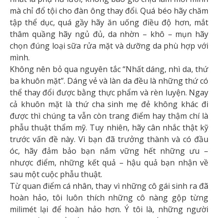
mà chỉ đổ tội cho đàn ông thay đổi. Quá béo hãy chăm
tập thể dục, quá gầy hãy ăn uống điều độ hơn, mắt
thâm quầng hãy ngủ đủ, da nhờn – khô – mụn hãy
chọn đúng loại sữa rửa mặt và dưỡng da phù hợp với
mình.
Không nên bỏ qua nguyên tắc “Nhất dáng, nhì da, thứ
ba khuôn mặt”. Dáng vẻ và làn da đều là những thứ có
thể thay đổi được bằng thực phẩm và rèn luyện. Ngay
cả khuôn mặt là thứ cha sinh mẹ đẻ không khác đi
được thì chúng ta vẫn còn trang điểm hay thậm chí là
phẫu thuật thẩm mỹ. Tuy nhiên, hãy cân nhắc thật kỹ
trước vấn đề này. Vì bạn đã trưởng thành và có đầu
óc, hãy đảm bảo bạn nắm vững hết những ưu –
nhược điểm, những kết quả – hậu quả bạn nhận về
sau một cuộc phẫu thuật.
Từ quan điểm cá nhân, thay vì những cô gái sinh ra đã
hoàn hảo, tôi luôn thích những cô nàng gộp từng
milimét lại để hoàn hảo hơn. Ý tôi là, những người