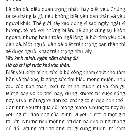
Là đàn bà, điều quan trọng nhất, hãy biết yêu. Chúng
ta sẽ chẳng là gì, nếu không biết yêu bản thân và yêu
người khác. Thế giới này xao động vì sắc, ngây ngất vì
hương, tò mò với những bí ẩn, nể phục cùng sự khôn
ngoan, nhưng hoàn toàn ngã lòng là bởi tình yêu của
đàn bà. Một người đàn bà biết trân trọng bản thân thì
sẽ được người khác trân trọng như vậy.
Yêu kính mình, ngàn năm chẳng đủ
Hà cớ chi lại rước khổ vào thân.
Biết yêu kính mình, tức là bỏ công chăm chút cho tâm
hồn và thể xác, là gắng sức tìm hiểu mong muốn, nhu
cầu của bản thân, biết rõ mình muốn gì và cần gì.
Đừng dày vò cơ thể này, đừng khước từ cuộc sống
này. Vì với mỗi người đàn bà, chẳng có gì đẹp hơn thế.
Còn tình yêu thì quá đỗi mong manh. Chúng ta hãy cứ
yêu người đàn ông của mình, vì yêu được là một gia
tài lớn. Nhưng nếu một người đàn bà đẹp cũng chẳng
đủ đối với người đàn ông cái gì cũng muốn, thì cầm