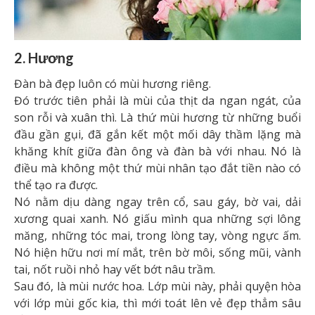
2. Hương
Đàn bà đẹp luôn có mùi hương riêng.
Đó trước tiên phải là mùi của thịt da ngan ngát, của
son rỗi và xuân thì. Là thứ mùi hương từ những buổi
đầu gần gụi, đã gắn kết một mối dây thầm lặng mà
khăng khít giữa đàn ông và đàn bà với nhau. Nó là
điều mà không một thứ mùi nhân tạo đắt tiền nào có
thể tạo ra được.
Nó nằm dịu dàng ngay trên cổ, sau gáy, bờ vai, dải
xương quai xanh. Nó giấu mình qua những sợi lông
măng, những tóc mai, trong lòng tay, vòng ngực ấm.
Nó hiện hữu nơi mí mắt, trên bờ môi, sống mũi, vành
tai, nốt ruồi nhỏ hay vết bớt nâu trầm.
Sau đó, là mùi nước hoa. Lớp mùi này, phải quyện hòa
với lớp mùi gốc kia, thì mới toát lên vẻ đẹp thẳm sâu