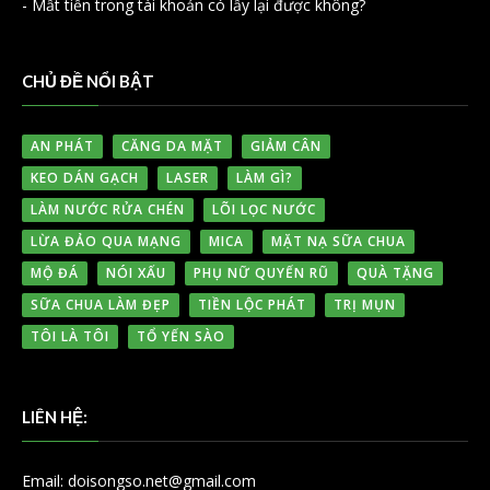
-
Mất tiền trong tài khoản có lấy lại được không?
CHỦ ĐỀ NỔI BẬT
AN PHÁT
CĂNG DA MẶT
GIẢM CÂN
KEO DÁN GẠCH
LASER
LÀM GÌ?
LÀM NƯỚC RỬA CHÉN
LÕI LỌC NƯỚC
LỪA ĐẢO QUA MẠNG
MICA
MẶT NẠ SỮA CHUA
MỘ ĐÁ
NÓI XẤU
PHỤ NỮ QUYẾN RŨ
QUÀ TẶNG
SỮA CHUA LÀM ĐẸP
TIỀN LỘC PHÁT
TRỊ MỤN
TÔI LÀ TÔI
TỔ YẾN SÀO
LIÊN HỆ:
Email: doisongso.net@gmail.com