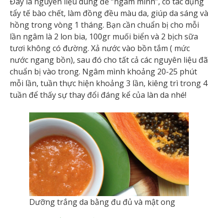
Đây là nguyên liệu dùng để “ngâm mình”, có tác dụng
tẩy tế bào chết, làm đồng đều màu da, giúp da sáng và
hồng trong vòng 1 tháng. Bạn cần chuẩn bị cho mỗi
lần ngâm là 2 lon bia, 100gr muối biển và 2 bịch sữa
tươi không có đường. Xả nước vào bồn tắm ( mức
nước ngang bồn), sau đó cho tất cả các nguyên liệu đã
chuẩn bị vào trong. Ngâm mình khoảng 20-25 phút
mỗi lần, tuần thực hiện khoảng 3 lần, kiêng trì trong 4
tuần để thấy sự thay đổi đáng kể của làn da nhé!
Dưỡng trắng da bằng đu đủ và mật ong