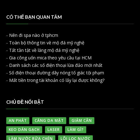
CÓ THỂ BẠN QUAN TÂM
-
Nên đi spa nào ở tphcm
-
Toàn bộ thông tin về mộ đá mỹ nghệ
-
Tất tần tật về lăng mộ đá mỹ nghệ
-
Gia công uốn mica theo yêu cầu tại HCM
-
Danh sách các số điện thoại lừa đảo mới nhất
-
Số điện thoại đường dây nóng tố giác tội phạm
-
Mất tiền trong tài khoản có lấy lại được không?
CHỦ ĐỀ NỔI BẬT
AN PHÁT
CĂNG DA MẶT
GIẢM CÂN
KEO DÁN GẠCH
LASER
LÀM GÌ?
LÀM NƯỚC RỬA CHÉN
LÕI LỌC NƯỚC