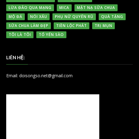
LỪA ĐẢO QUA MẠNG
MICA
MẶT NẠ SỮA CHUA
MỘ ĐÁ
NÓI XẤU
PHỤ NỮ QUYẾN RŨ
QUÀ TẶNG
SỮA CHUA LÀM ĐẸP
TIỀN LỘC PHÁT
TRỊ MỤN
TÔI LÀ TÔI
TỔ YẾN SÀO
LIÊN HỆ:
Email: doisongso.net@gmail.com