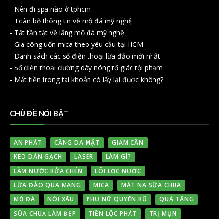
-
Nên đi spa nào ở tphcm
-
Toàn bộ thông tin về mộ đá mỹ nghệ
-
Tất tần tật về lăng mộ đá mỹ nghệ
-
Gia công uốn mica theo yêu cầu tại HCM
-
Danh sách các số điện thoại lừa đảo mới nhất
-
Số điện thoại đường dây nóng tố giác tội phạm
-
Mất tiền trong tài khoản có lấy lại được không?
CHỦ ĐỀ NỔI BẬT
AN PHÁT
CĂNG DA MẶT
GIẢM CÂN
KEO DÁN GẠCH
LASER
LÀM GÌ?
LÀM NƯỚC RỬA CHÉN
LÕI LỌC NƯỚC
LỪA ĐẢO QUA MẠNG
MICA
MẶT NẠ SỮA CHUA
MỘ ĐÁ
NÓI XẤU
PHỤ NỮ QUYẾN RŨ
QUÀ TẶNG
SỮA CHUA LÀM ĐẸP
TIỀN LỘC PHÁT
TRỊ MỤN