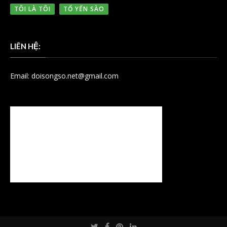
TÔI LÀ TÔI
TỔ YẾN SÀO
LIÊN HỆ:
Email: doisongso.net@gmail.com