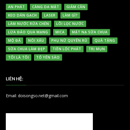
AN PHÁT
CĂNG DA MẶT
GIẢM CÂN
KEO DÁN GẠCH
LASER
LÀM GÌ?
LÀM NƯỚC RỬA CHÉN
LÕI LỌC NƯỚC
LỪA ĐẢO QUA MẠNG
MICA
MẶT NẠ SỮA CHUA
MỘ ĐÁ
NÓI XẤU
PHỤ NỮ QUYẾN RŨ
QUÀ TẶNG
SỮA CHUA LÀM ĐẸP
TIỀN LỘC PHÁT
TRỊ MỤN
TÔI LÀ TÔI
TỔ YẾN SÀO
LIÊN HỆ:
Email: doisongso.net@gmail.com