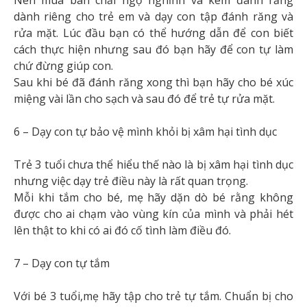
Nên mua bàn chải ngộ nghĩnh và kem đánh răng
dành riêng cho trẻ em và dạy con tập đánh răng và
rửa mặt. Lúc đầu bạn có thể hướng dẫn để con biết
cách thực hiện nhưng sau đó bạn hãy để con tự làm
chứ đừng giúp con.
Sau khi bé đã đánh răng xong thì bạn hãy cho bé xúc
miệng vài lần cho sạch và sau đó để trẻ tự rửa mặt.
6 – Dạy con tự bảo vệ mình khỏi bị xâm hại tình dục
Trẻ 3 tuổi chưa thể hiểu thế nào là bị xâm hại tình dục
nhưng việc dạy trẻ điều này là rất quan trọng.
Mỗi khi tắm cho bé, mẹ hãy dặn dò bé rằng không
được cho ai chạm vào vùng kín của mình và phải hét
lên thật to khi có ai đó cố tình làm điều đó.
7 – Dạy con tự tắm
Với bé 3 tuổi,mẹ hãy tập cho trẻ tự tắm. Chuẩn bị cho