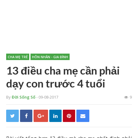
CHA MẸ TRẺ
HÔN NHÂN - GIA ĐÌNH
13 điều cha mẹ cần phải
dạy con trước 4 tuổi
By
Đời Sống Số
- 09-08-2017
9