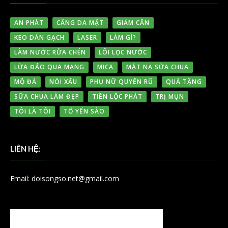
AN PHÁT
CĂNG DA MẶT
GIẢM CÂN
KEO DÁN GẠCH
LASER
LÀM GÌ?
LÀM NƯỚC RỬA CHÉN
LÕI LỌC NƯỚC
LỪA ĐẢO QUA MẠNG
MICA
MẶT NẠ SỮA CHUA
MỘ ĐÁ
NÓI XẤU
PHỤ NỮ QUYẾN RŨ
QUÀ TẶNG
SỮA CHUA LÀM ĐẸP
TIỀN LỘC PHÁT
TRỊ MỤN
TÔI LÀ TÔI
TỔ YẾN SÀO
LIÊN HỆ:
Email: doisongso.net@gmail.com