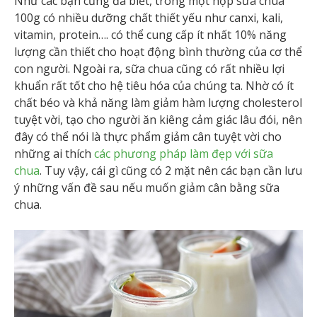
Như các bạn cũng đã biết, trong một hộp sữa chua
100g có nhiều dưỡng chất thiết yếu như canxi, kali,
vitamin, protein…. có thể cung cấp ít nhất 10% năng
lượng cần thiết cho hoạt động bình thường của cơ thể
con người. Ngoài ra, sữa chua cũng có rất nhiều lợi
khuẩn rất tốt cho hệ tiêu hóa của chúng ta. Nhờ có ít
chất béo và khả năng làm giảm hàm lượng cholesterol
tuyệt vời, tạo cho người ăn kiêng cảm giác lâu đói, nên
đây có thể nói là thực phẩm giảm cân tuyệt vời cho
những ai thích
các phương pháp làm đẹp với sữa
chua
. Tuy vậy, cái gì cũng có 2 mặt nên các bạn cần lưu
ý những vấn đề sau nếu muốn giảm cân bằng sữa
chua.