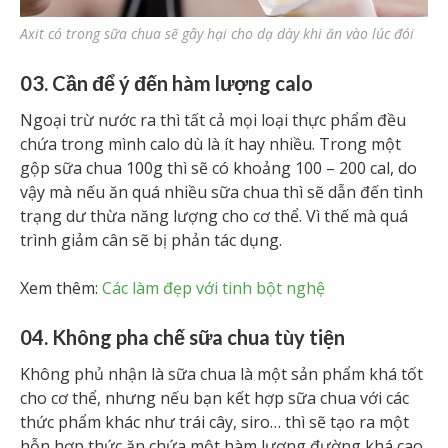
Axit có trong sữa chua sẽ gây hại cho dạ dày khi ăn vào lúc đói
03. Cần để ý đến hàm lượng calo
Ngoại trừ nước ra thì tất cả mọi loại thực phẩm đều
chứa trong mình calo dù là ít hay nhiều. Trong một
gộp sữa chua 100g thì sẽ có khoảng 100 – 200 cal, do
vậy mà nếu ăn quá nhiều sữa chua thì sẽ dẫn đến tình
trạng dư thừa năng lượng cho cơ thể. Vì thế mà quá
trình giảm cân sẽ bị phản tác dụng.
Xem thêm:
Các làm đẹp với tinh bột nghệ
04. Không pha chế sữa chua tùy tiện
Không phủ nhận là sữa chua là một sản phẩm khá tốt
cho cơ thể, nhưng nếu bạn kết hợp sữa chua với các
thức phẩm khác như trái cây, siro… thì sẽ tạo ra một
hỗn hợp thức ăn chứa một hàm lượng đường khá cao,