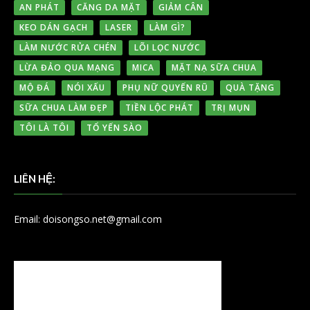
AN PHÁT
CĂNG DA MẶT
GIẢM CÂN
KEO DÁN GẠCH
LASER
LÀM GÌ?
LÀM NƯỚC RỬA CHÉN
LÕI LỌC NƯỚC
LỪA ĐẢO QUA MẠNG
MICA
MẶT NẠ SỮA CHUA
MỘ ĐÁ
NÓI XẤU
PHỤ NỮ QUYẾN RŨ
QUÀ TẶNG
SỮA CHUA LÀM ĐẸP
TIỀN LỘC PHÁT
TRỊ MỤN
TÔI LÀ TÔI
TỔ YẾN SÀO
LIÊN HỆ:
Email: doisongso.net@gmail.com