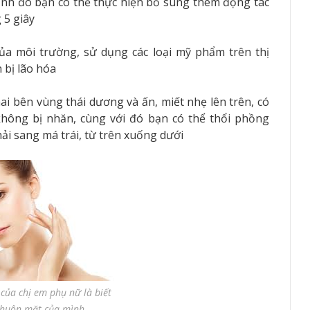
ạnh đó bạn có thể thực hiện bổ sung thêm động tác
 5 giây
ủa môi trường, sử dụng các loại mỹ phẩm trên thị
 bị lão hóa
hai bên vùng thái dương và ấn, miết nhẹ lên trên, có
hông bị nhăn, cùng với đó bạn có thể thổi phồng
i sang má trái, từ trên xuống dưới
 của chị em phụ nữ là biết
khuôn mặt của mình