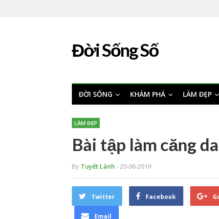
Đời Sống Số
ĐỜI SỐNG
KHÁM PHÁ
LÀM ĐẸP
LÀM ĐẸP
Bài tập làm căng d
By
Tuyết Lành
- 20-06-2019
Twitter
Facebook
G
Email