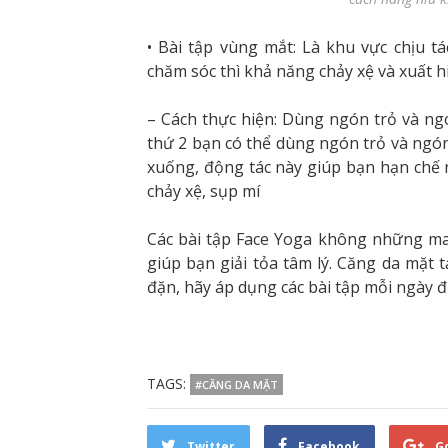
• Bài tập vùng mắt: Là khu vực chịu 
chăm sóc thì khả năng chảy xệ và xuất 
– Cách thực hiện: Dùng ngón trỏ và ngó
thứ 2 bạn có thể dùng ngón trỏ và ngó
xuống, động tác này giúp bạn hạn chế 
chảy xệ, sụp mí
Các bài tập Face Yoga không những man
giúp bạn giải tỏa tâm lý. Căng da mặt t
đặn, hãy áp dụng các bài tập mỗi ngày đ
TAGS:
#CĂNG DA MẶT
Twitter
Facebook
G