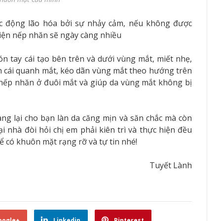
tác động lão hóa bởi sự nhảy cảm, nếu không được
hiện nếp nhăn sẽ ngày càng nhiều
n tay cái tạo bên trên và dưới vùng mắt, miết nhẹ,
n cái quanh mắt, kéo dãn vùng mắt theo hướng trên
nếp nhăn ở đuôi mắt và giúp da vùng mắt không bị
g lại cho bạn làn da căng mịn và săn chắc mà còn
ại nhà đòi hỏi chị em phải kiên trì và thực hiện đều
ể có khuôn mặt rạng rỡ và tự tin nhé!
Tuyết Lành
oogle+
Linkedin
Pinterest