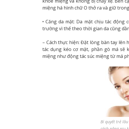
khóe miệng và không bị chảy xệ. Bên c
miệng há hình chữ O thở ra và giữ trong
• Căng da mặt: Da mặt chịu tác động c
trường vì thế theo thời gian da cũng dần
– Cách thực hiện: Đặt lòng bàn tay lên 
tác dụng kéo cơ mặt, phần gò má sẽ k
miệng như động tác súc miệng từ má phả
Bí quyết trẻ lâu
cách nâng niu 