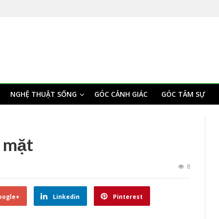
NGHỆ THUẬT SỐNG
GÓC CẢNH GIÁC
GÓC TÂM SỰ
a mặt
8
oogle+
Linkedin
Pinterest