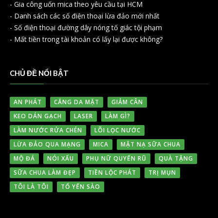
-
Gia công uốn mica theo yêu cầu tại HCM
-
Danh sách các số điện thoại lừa đảo mới nhất
-
Số điện thoại đường dây nóng tố giác tội phạm
-
Mất tiền trong tài khoản có lấy lại được không?
CHỦ ĐỀ NỔI BẬT
AN PHÁT
CĂNG DA MẶT
GIẢM CÂN
KEO DÁN GẠCH
LASER
LÀM GÌ?
LÀM NƯỚC RỬA CHÉN
LÕI LỌC NƯỚC
LỪA ĐẢO QUA MẠNG
MICA
MẶT NẠ SỮA CHUA
MỘ ĐÁ
NÓI XẤU
PHỤ NỮ QUYẾN RŨ
QUÀ TẶNG
SỮA CHUA LÀM ĐẸP
TIỀN LỘC PHÁT
TRỊ MỤN
TÔI LÀ TÔI
TỔ YẾN SÀO