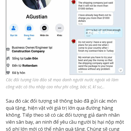
Các đối tượng lừa đảo sẽ mạo danh người nước ngoài và làm
công việc có thu nhập cao như phi công, bác sĩ, kĩ sư,..
Sau đó các đối tượng sẽ thông báo đã gửi các món
quà tặng, hiện vật với giá trị lớn qua đường hàng
không. Tiếp theo sẽ có các đối tượng giả danh nhân
viên sân bay, an ninh để yêu cầu người bị hại nộp một
số phí lớn mới có thể nhận quà tặng. Chúng sẽ cung