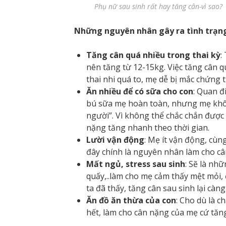
Phụ nữ sau sinh rất hay tăng cân-vì sao?
Những nguyên nhân gây ra tình trạng 
Tăng cân quá nhiều trong thai kỳ
:
nên tăng từ 12-15kg. Việc tăng cân q
thai nhi quá to, mẹ dễ bị mắc chứng t
Ăn nhiều để có sữa cho con
: Quan đ
bú sữa mẹ hoàn toàn, nhưng mẹ khôn
người”. Vì không thể chắc chắn được
nặng tăng nhanh theo thời gian.
Lười vận động
: Mẹ ít vận động, cùn
đây chính là nguyên nhân làm cho c
Mất ngủ, stress sau sinh
: Sẽ là nh
quấy,..làm cho mẹ cảm thấy mệt mỏi,
ta đã thấy, tăng cân sau sinh lại càn
Ăn đồ ăn thừa của con
: Cho dù là c
hết, làm cho cân nặng của mẹ cứ tăng