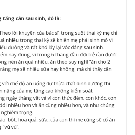
tăng cân sau sinh, đó là:
 Theo lời khuyên của bác sĩ, trong suốt thai kỳ mẹ chỉ
uá nhiều trong thai kỳ sẽ khiến mẹ phải sinh mổ vì
iểu đường và rất khó lấy lại vóc dáng sau sinh.
iểm này đúng, vì trong 6 tháng đầu đời trẻ cần được
g nên ăn quá nhiều, ăn theo suy nghĩ “ăn cho 2
 rằng mẹ sẽ nhiều sữa hay không, mà chỉ thấy cân
g với chế độ ăn uống dư thừa chất dinh dưỡng thì
ân nặng của mẹ tăng cao không kiểm soát.
ững ngày tháng vất vả vì con thức đêm, con khóc, con
 đói nhiều hơn và ăn cũng nhiều hơn, và như chúng
g nghiêm trọng.
háo, bột, hoa quả, sữa,..của con thì mẹ cũng sẽ cố ăn
 “vù vù”.