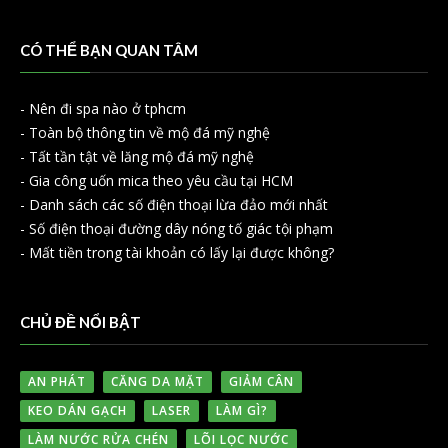
CÓ THỂ BẠN QUAN TÂM
-
Nên đi spa nào ở tphcm
-
Toàn bộ thông tin về mộ đá mỹ nghệ
-
Tất tần tật về lăng mộ đá mỹ nghệ
-
Gia công uốn mica theo yêu cầu tại HCM
-
Danh sách các số điện thoại lừa đảo mới nhất
-
Số điện thoại đường dây nóng tố giác tội phạm
-
Mất tiền trong tài khoản có lấy lại được không?
CHỦ ĐỀ NỔI BẬT
AN PHÁT
CĂNG DA MẶT
GIẢM CÂN
KEO DÁN GẠCH
LASER
LÀM GÌ?
LÀM NƯỚC RỬA CHÉN
LÕI LỌC NƯỚC