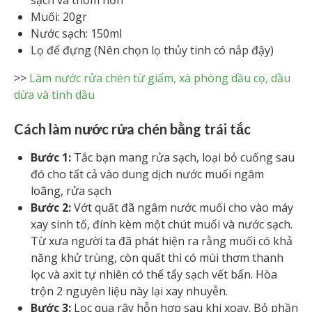
Muối: 20gr
Nước sạch: 150ml
Lọ để đựng (Nên chọn lọ thủy tinh có nắp đậy)
>>
Làm nước rửa chén từ giấm, xà phòng dầu cọ, dầu
dừa và tinh dầu
Cách làm nước rửa chén bằng trái tắc
Bước 1:
Tắc bạn mang rửa sạch, loại bỏ cuống sau
đó cho tất cả vào dung dịch nước muối ngâm
loãng, rửa sạch
Bước 2:
Vớt quất đã ngâm nước muối cho vào máy
xay sinh tố, đính kèm một chút muối và nước sạch.
Từ xưa người ta đã phát hiện ra rằng muối có khả
năng khử trùng, còn quất thì có mùi thơm thanh
lọc và axit tự nhiên có thể tẩy sạch vết bẩn. Hòa
trộn 2 nguyên liệu này lại xay nhuyễn.
Bước 3:
Lọc qua rây hỗn hợp sau khi xoay. Bỏ phần