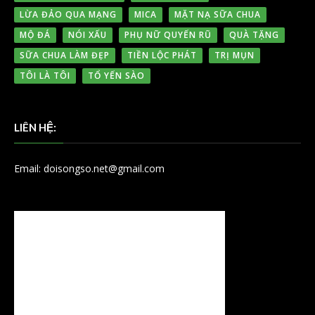
LỪA ĐẢO QUA MẠNG
MICA
MẶT NẠ SỮA CHUA
MỘ ĐÁ
NÓI XẤU
PHỤ NỮ QUYẾN RŨ
QUÀ TẶNG
SỮA CHUA LÀM ĐẸP
TIỀN LỘC PHÁT
TRỊ MỤN
TÔI LÀ TÔI
TỔ YẾN SÀO
LIÊN HỆ:
Email: doisongso.net@gmail.com