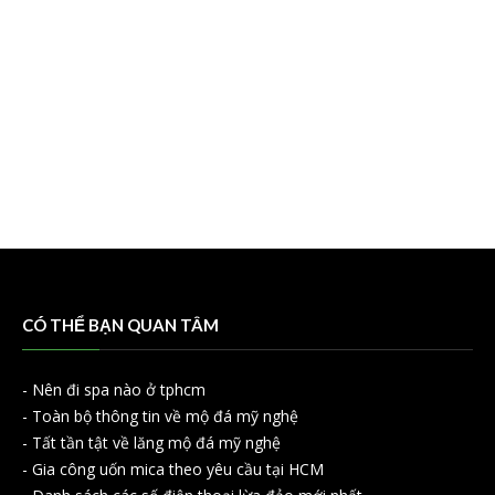
CÓ THỂ BẠN QUAN TÂM
-
Nên đi spa nào ở tphcm
-
Toàn bộ thông tin về mộ đá mỹ nghệ
-
Tất tần tật về lăng mộ đá mỹ nghệ
-
Gia công uốn mica theo yêu cầu tại HCM