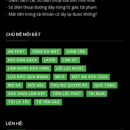
-
Danh sách các số điện thoại lừa đảo mới nhất
-
Số điện thoại đường dây nóng tố giác tội phạm
-
Mất tiền trong tài khoản có lấy lại được không?
CHỦ ĐỀ NỔI BẬT
AN PHÁT
CĂNG DA MẶT
GIẢM CÂN
KEO DÁN GẠCH
LASER
LÀM GÌ?
LÀM NƯỚC RỬA CHÉN
LÕI LỌC NƯỚC
LỪA ĐẢO QUA MẠNG
MICA
MẶT NẠ SỮA CHUA
MỘ ĐÁ
NÓI XẤU
PHỤ NỮ QUYẾN RŨ
QUÀ TẶNG
SỮA CHUA LÀM ĐẸP
TIỀN LỘC PHÁT
TRỊ MỤN
TÔI LÀ TÔI
TỔ YẾN SÀO
LIÊN HỆ: