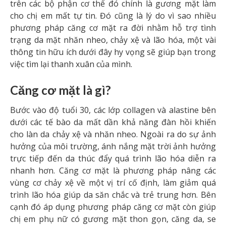
trên các bộ phận cơ thể đó chính là gương mặt làm
cho chị em mất tự tin. Đó cũng là lý do vì sao nhiều
phương pháp căng cơ mặt ra đời nhằm hỗ trợ tình
trạng da mặt nhăn nheo, chảy xệ và lão hóa, một vài
thông tin hữu ích dưới đây hy vọng sẽ giúp bạn trong
việc tìm lại thanh xuân của mình.
Căng cơ mặt là gì?
Bước vào độ tuổi 30, các lớp collagen và alastine bên
dưới các tế bào da mất dần khả năng đàn hồi khiến
cho làn da chảy xệ và nhăn nheo. Ngoài ra do sự ảnh
hưởng của môi trường, ánh nắng mặt trời ảnh hưởng
trực tiếp đến da thúc đẩy quá trình lão hóa diễn ra
nhanh hơn. Căng cơ mặt là phương pháp nâng các
vùng cơ chảy xệ về một vị trí cố định, làm giảm quá
trình lão hóa giúp da săn chắc và trẻ trung hơn. Bên
cạnh đó áp dụng phương pháp căng cơ mặt còn giúp
chị em phụ nữ có gương mặt thon gọn, căng da, se