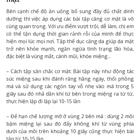
Bên cạnh chế độ ăn uống bổ sung đầy đủ chất dinh
dưỡng thì việc áp dụng các bài tập căng cơ mặt là vô
cùng quan trọng. Với ưu điểm vượt trội, dễ làm, chị em
có thể tận dụng thời gian rảnh rỗi của mình để thực
hiện mọi lúc mọi nơi. Tập thể dục căng da giúp da mặt
trở nên khỏe mạnh, ngăn ngừa tình trạng lão hóa,
đặc biệt là vùng mắt, cánh mũi, khóe miệng…
– Cách tập săn chắc cơ mặt: Bài tập này như động tác
súc miệng sau khi đánh răng hằng ngày, thổi phồng
má và sử dụng các ngón tay vỗ nhẹ vào má trong 5
giây sau đó nhả dần khí từ bên trong miệng ra từ từ,
thực hiện lặp đi lặp lại 10-15 lần
– Để hạn chế lượng mỡ ở vùng 2 bên má : dùng 2 môi
bặm miệng lại sau đó đẩy không khí từ vùng phía
dưới của môi trên khoảng 10 giây cũng thực hiện bài
tập từ 10-15 lần