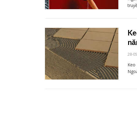
truy
Ke
nă
28-0
Keo 
Ngoà