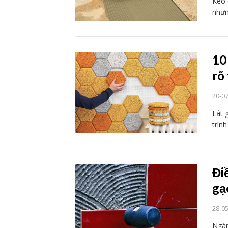
Keo 
nhưn
10
rõ
20-0
Lát 
trìn
Đi
gạ
28-0
Ngàn