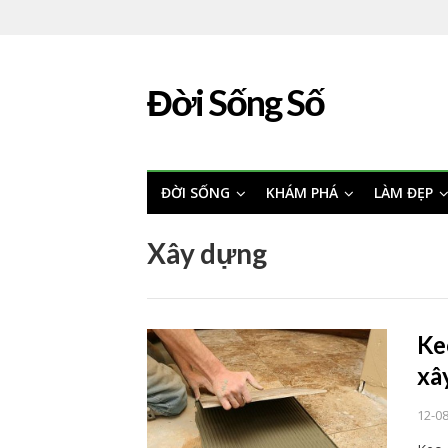
Đời Sống Số
ĐỜI SỐNG
KHÁM PHÁ
LÀM ĐẸP
Xây dựng
Ke
xâ
12-0