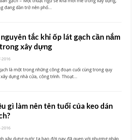
dán gạch – Một thuật ngữ sẽ khá mới mẻ trong xây dựng,
g đang dần trở nên phổ…
 nguyên tắc khi ốp lát gạch cần nắm
 trong xây dựng
7-2016
gạch là một trong những công đoạn cuối cùng trong quy
h xây dựng nhà cửa, công trình. Thoạt…
ều gì làm nên tên tuổi của keo dán
ch?
5-2016
h xây dựng nước ta bao đời nay đã quen với phương pháp