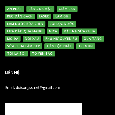
AN PHÁT
CĂNG DA MẶT
GIẢM CÂN
KEO DÁN GẠCH
LASER
LÀM GÌ?
LÀM NƯỚC RỬA CHÉN
LÕI LỌC NƯỚC
LỪA ĐẢO QUA MẠNG
MICA
MẶT NẠ SỮA CHUA
MỘ ĐÁ
NÓI XẤU
PHỤ NỮ QUYẾN RŨ
QUÀ TẶNG
SỮA CHUA LÀM ĐẸP
TIỀN LỘC PHÁT
TRỊ MỤN
TÔI LÀ TÔI
TỔ YẾN SÀO
LIÊN HỆ:
Email: doisongso.net@gmail.com