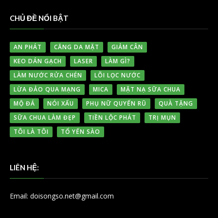
CHỦ ĐỀ NỔI BẬT
AN PHÁT
CĂNG DA MẶT
GIẢM CÂN
KEO DÁN GẠCH
LASER
LÀM GÌ?
LÀM NƯỚC RỬA CHÉN
LÕI LỌC NƯỚC
LỪA ĐẢO QUA MẠNG
MICA
MẶT NẠ SỮA CHUA
MỘ ĐÁ
NÓI XẤU
PHỤ NỮ QUYẾN RŨ
QUÀ TẶNG
SỮA CHUA LÀM ĐẸP
TIỀN LỘC PHÁT
TRỊ MỤN
TÔI LÀ TÔI
TỔ YẾN SÀO
LIÊN HỆ:
Email: doisongso.net@gmail.com