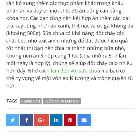
cần bổ sung thêm các thực phẩm khác trong khẩu
phần ăn và duy trì một chết độ ăn uống cân bằng,
khoa học. Các bạn cũng nên kết hợp ăn thêm các loại
trái cây cũng như rau xanh, thịt nạc và ức gà không da
(khoảng 500g). Sữa chua có khả năng đốt cháy các
chất béo nhờ axit amin nhưng để đạt được hiệu quả
tốt nhất thì bạn nên chia ra thành những bữa nhỏ,
không nên ăn 3 hộp cùng 1 lúc (chia nhỏ ra 5 -7 lần
mỗi ngày là hợp lý), chúng sẽ giúp đốt cháy calo nhiều
hơn đấy. Nhờ
cách làm đẹp với sữa chua
mà bạn có
thể hy vọng về một vòn eo lý tưởng và trông quyến rũ
hơn.
TAGS:
#GIẢM CÂN
#SỮA CHUA LÀM ĐẸP