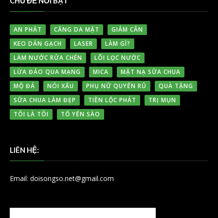
CHỦ ĐỀ NỔI BẬT
AN PHÁT
CĂNG DA MẶT
GIẢM CÂN
KEO DÁN GẠCH
LASER
LÀM GÌ?
LÀM NƯỚC RỬA CHÉN
LÕI LỌC NƯỚC
LỪA ĐẢO QUA MẠNG
MICA
MẶT NẠ SỮA CHUA
MỘ ĐÁ
NÓI XẤU
PHỤ NỮ QUYẾN RŨ
QUÀ TẶNG
SỮA CHUA LÀM ĐẸP
TIỀN LỘC PHÁT
TRỊ MỤN
TÔI LÀ TÔI
TỔ YẾN SÀO
LIÊN HỆ:
Email: doisongso.net@gmail.com