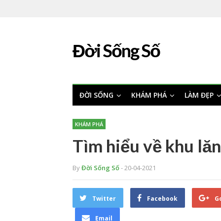
Đời Sống Số
ĐỜI SỐNG
KHÁM PHÁ
LÀM ĐẸP
KHÁM PHÁ
Tìm hiểu về khu lă
By
Đời Sống Số
- 20-04-2021
Twitter
Facebook
G
Email