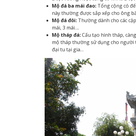
Mộ đá ba mái đao:
Tổng cộng có đến
này thường được sắp xếp cho ông bà,
Mộ đá đôi:
Thường dành cho các cặp 
mái, 3 mái….
Mộ tháp đá:
Cấu tạo hình tháp, càng 
mộ tháp thường sử dụng cho người t
đại tu tại gia…