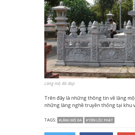
Lăng mộ đá đẹp
Trên đây là những thông tin về lăng mộ
những làng nghề truyền thống tại khu v
TAGS:
#LĂNG MỘ ĐÁ
#TIỀN LỘC PHÁT