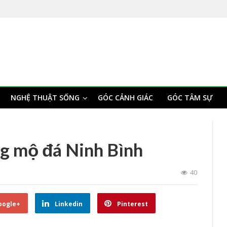
NGHỆ THUẬT SỐNG
GÓC CẢNH GIÁC
GÓC TÂM SỰ
ng mộ đá Ninh Bình
40
oogle+
Linkedin
Pinterest