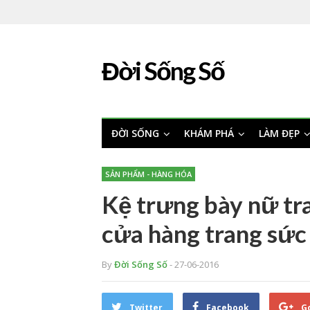
Đời Sống Số
ĐỜI SỐNG
KHÁM PHÁ
LÀM ĐẸP
SẢN PHẨM - HÀNG HÓA
Kệ trưng bày nữ tr
cửa hàng trang sức
By
Đời Sống Số
- 27-06-2016
Twitter
Facebook
G