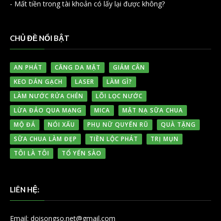
-
Mất tiền trong tài khoản có lấy lại được không?
CHỦ ĐỀ NỔI BẬT
AN PHÁT
CĂNG DA MẶT
GIẢM CÂN
KEO DÁN GẠCH
LASER
LÀM GÌ?
LÀM NƯỚC RỬA CHÉN
LÕI LỌC NƯỚC
LỪA ĐẢO QUA MẠNG
MICA
MẶT NẠ SỮA CHUA
MỘ ĐÁ
NÓI XẤU
PHỤ NỮ QUYẾN RŨ
QUÀ TẶNG
SỮA CHUA LÀM ĐẸP
TIỀN LỘC PHÁT
TRỊ MỤN
TÔI LÀ TÔI
TỔ YẾN SÀO
LIÊN HỆ:
Email: doisongso.net@gmail.com