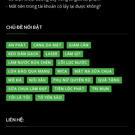
-
Mất tiền trong tài khoản có lấy lại được không?
CHỦ ĐỀ NỔI BẬT
AN PHÁT
CĂNG DA MẶT
GIẢM CÂN
KEO DÁN GẠCH
LASER
LÀM GÌ?
LÀM NƯỚC RỬA CHÉN
LÕI LỌC NƯỚC
LỪA ĐẢO QUA MẠNG
MICA
MẶT NẠ SỮA CHUA
MỘ ĐÁ
NÓI XẤU
PHỤ NỮ QUYẾN RŨ
QUÀ TẶNG
SỮA CHUA LÀM ĐẸP
TIỀN LỘC PHÁT
TRỊ MỤN
TÔI LÀ TÔI
TỔ YẾN SÀO
LIÊN HỆ: