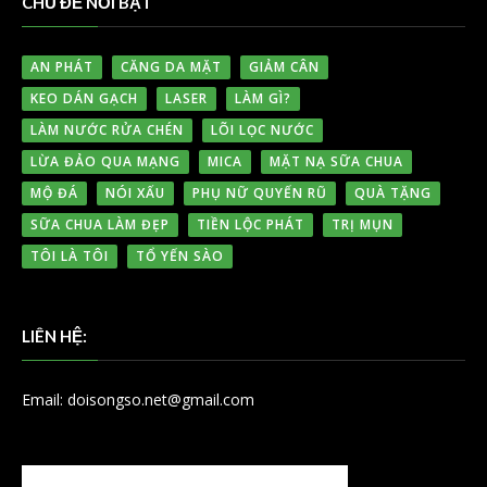
CHỦ ĐỀ NỔI BẬT
AN PHÁT
CĂNG DA MẶT
GIẢM CÂN
KEO DÁN GẠCH
LASER
LÀM GÌ?
LÀM NƯỚC RỬA CHÉN
LÕI LỌC NƯỚC
LỪA ĐẢO QUA MẠNG
MICA
MẶT NẠ SỮA CHUA
MỘ ĐÁ
NÓI XẤU
PHỤ NỮ QUYẾN RŨ
QUÀ TẶNG
SỮA CHUA LÀM ĐẸP
TIỀN LỘC PHÁT
TRỊ MỤN
TÔI LÀ TÔI
TỔ YẾN SÀO
LIÊN HỆ:
Email: doisongso.net@gmail.com