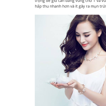
trọng để giữ cân bằng vùng chữ T và v
hấp thu nhanh hơn và ít gây ra mụn trứ