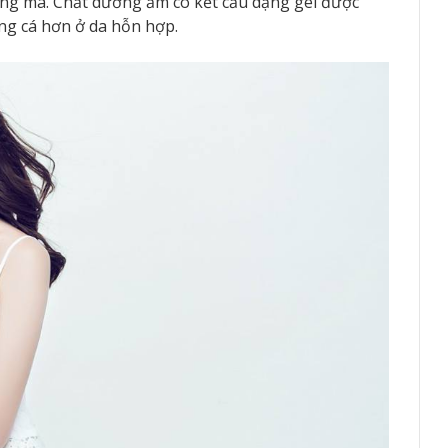
ùng má. Chất dưỡng ẩm có kết cấu dạng gel được
ng cá hơn ở da hỗn hợp.