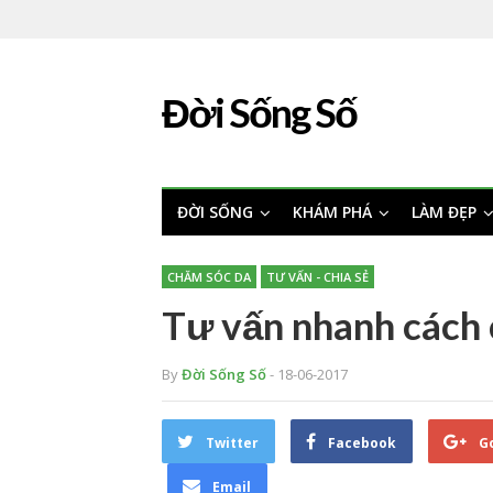
Đời Sống Số
ĐỜI SỐNG
KHÁM PHÁ
LÀM ĐẸP
CHĂM SÓC DA
TƯ VẤN - CHIA SẺ
Tư vấn nhanh cách 
By
Đời Sống Số
- 18-06-2017
Twitter
Facebook
G
Email