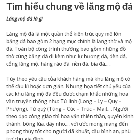
Tìm hiểu chung về lăng mộ đá
Lăng mộ đá là gì
Lăng mộ đá là một quần thể kiến trúc quy mô lớn
bằng đá bao gồm 2 hạng mục chính là lăng thờ và mộ
đá. Toàn bộ công trình thường bao gồm những đồ
thờ cúng bằng đá đi kèm như: lư hương đá, đèn đá,
cổng lăng mộ, hàng rào đá, nền đá, bia đá,….
Tùy theo yêu cầu của khách hàng mà khu lăng mộ có
thể cầu kì hoặc đơn giản. Nhưng họa tiết chủ yếu của
các khu lăng mộ đá đều được chạm khắc những hoa
văn truyền thống như: Tứ linh (Long – Ly – Quy –
Phượng), Tứ quý (Tùng – Cúc – Trúc – Mai),… Người
theo đạo công giáo thì hoa văn thiên thần, quyển kinh
thánh, bông lúa, dây nho,… với ước mong mang đến
phong thủy tốt cho người đã khuất, cầu bình an, phù
trợ cho gia đình