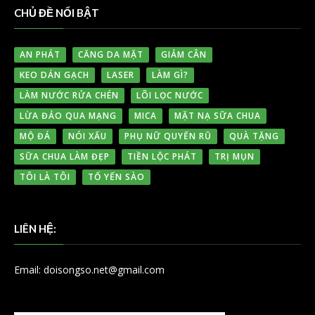
CHỦ ĐỀ NỔI BẬT
AN PHÁT
CĂNG DA MẶT
GIẢM CÂN
KEO DÁN GẠCH
LASER
LÀM GÌ?
LÀM NƯỚC RỬA CHÉN
LÕI LỌC NƯỚC
LỪA ĐẢO QUA MẠNG
MICA
MẶT NẠ SỮA CHUA
MỘ ĐÁ
NÓI XẤU
PHỤ NỮ QUYẾN RŨ
QUÀ TẶNG
SỮA CHUA LÀM ĐẸP
TIỀN LỘC PHÁT
TRỊ MỤN
TÔI LÀ TÔI
TỔ YẾN SÀO
LIÊN HỆ:
Email: doisongso.net@gmail.com