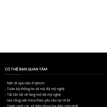
CÓ THỂ BẠN QUAN TÂM
-
Nên đi spa nào ở tphcm
-
Toàn bộ thông tin về mộ đá mỹ nghệ
-
Tất tần tật về lăng mộ đá mỹ nghệ
-
Gia công uốn mica theo yêu cầu tại HCM
-
Danh sách các số điện thoại lừa đảo mới nhất