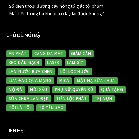
-
Số điện thoại đường dây nóng tố giác tội phạm
-
Mất tiền trong tài khoản có lấy lại được không?
CHỦ ĐỀ NỔI BẬT
AN PHÁT
CĂNG DA MẶT
GIẢM CÂN
KEO DÁN GẠCH
LASER
LÀM GÌ?
LÀM NƯỚC RỬA CHÉN
LÕI LỌC NƯỚC
LỪA ĐẢO QUA MẠNG
MICA
MẶT NẠ SỮA CHUA
MỘ ĐÁ
NÓI XẤU
PHỤ NỮ QUYẾN RŨ
QUÀ TẶNG
SỮA CHUA LÀM ĐẸP
TIỀN LỘC PHÁT
TRỊ MỤN
TÔI LÀ TÔI
TỔ YẾN SÀO
LIÊN HỆ: