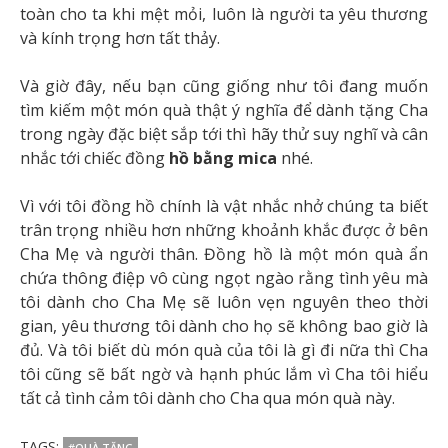
toàn cho ta khi mệt mỏi, luôn là người ta yêu thương
và kính trọng hơn tất thảy.
Và giờ đây, nếu bạn cũng giống như tôi đang muốn
tìm kiếm một món quà thật ý nghĩa để dành tặng Cha
trong ngày đặc biệt sắp tới thì hãy thử suy nghĩ và cân
nhắc tới chiếc đồng
hồ bằng mica
nhé.
Vì với tôi đồng hồ chính là vật nhắc nhở chúng ta biết
trân trọng nhiều hơn những khoảnh khắc được ở bên
Cha Mẹ và người thân. Đồng hồ là một món quà ẩn
chứa thông điệp vô cùng ngọt ngào rằng tình yêu mà
tôi dành cho Cha Mẹ sẽ luôn vẹn nguyên theo thời
gian, yêu thương tôi dành cho họ sẽ không bao giờ là
đủ. Và tôi biết dù món quà của tôi là gì đi nữa thì Cha
tôi cũng sẽ bất ngờ và hạnh phúc lắm vì Cha tôi hiểu
tất cả tình cảm tôi dành cho Cha qua món quà này.
TAGS:
#QUÀ TẶNG