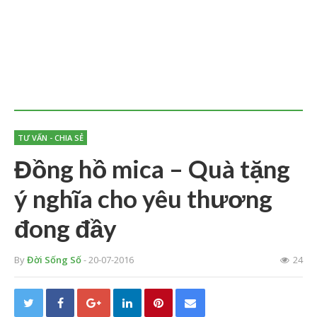
TƯ VẤN - CHIA SẺ
Đồng hồ mica – Quà tặng
ý nghĩa cho yêu thương
đong đầy
By
Đời Sống Số
- 20-07-2016
24