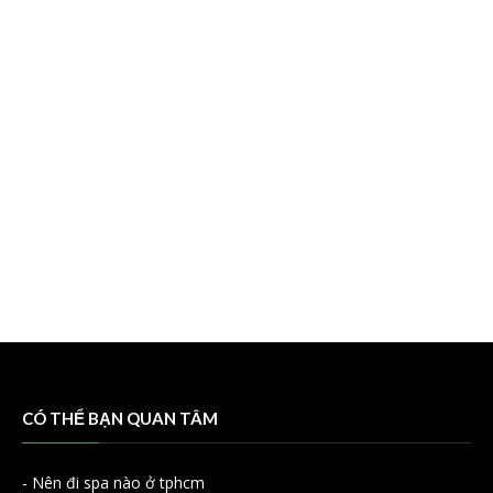
CÓ THỂ BẠN QUAN TÂM
-
Nên đi spa nào ở tphcm