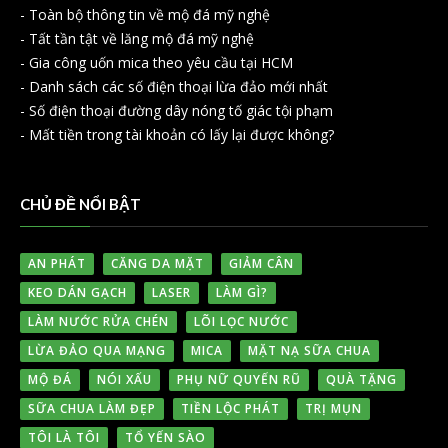
-
Toàn bộ thông tin về mộ đá mỹ nghệ
-
Tất tần tật về lăng mộ đá mỹ nghệ
-
Gia công uốn mica theo yêu cầu tại HCM
-
Danh sách các số điện thoại lừa đảo mới nhất
-
Số điện thoại đường dây nóng tố giác tội phạm
-
Mất tiền trong tài khoản có lấy lại được không?
CHỦ ĐỀ NỔI BẬT
AN PHÁT
CĂNG DA MẶT
GIẢM CÂN
KEO DÁN GẠCH
LASER
LÀM GÌ?
LÀM NƯỚC RỬA CHÉN
LÕI LỌC NƯỚC
LỪA ĐẢO QUA MẠNG
MICA
MẶT NẠ SỮA CHUA
MỘ ĐÁ
NÓI XẤU
PHỤ NỮ QUYẾN RŨ
QUÀ TẶNG
SỮA CHUA LÀM ĐẸP
TIỀN LỘC PHÁT
TRỊ MỤN
TÔI LÀ TÔI
TỔ YẾN SÀO