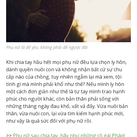
Phụ nữ là để yêu, không phải để ngược đãi
Khi chia tay hầu hết mọi phụ nữ đều lựa chọn ly hôn,
dành quyền nuôi con và không nhận bất cứ sự chu
cấp nào của chồng, tuy nhiên ngẫm lại mà xem, tội
tình gì mà mình phải khổ như thế? Nếu mình ly hôn
một cách đơn giản như thế là tự tay mình trao hạnh
phúc cho người khác, còn bản thân phải sống với
những tháng ngày đau khổ, vất vả đấy. Vừa nuôi bản
thân, vừa nuôi con, lại vừa tìm kiếm hạnh phúc mới,
như vậy là quá sức đối với phụ nữ rồi.
>>
Phụ nữ sau chia tay, hãy như những cô gái Pháp!