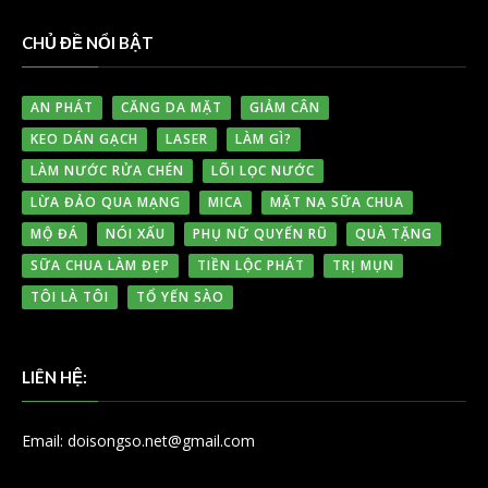
CHỦ ĐỀ NỔI BẬT
AN PHÁT
CĂNG DA MẶT
GIẢM CÂN
KEO DÁN GẠCH
LASER
LÀM GÌ?
LÀM NƯỚC RỬA CHÉN
LÕI LỌC NƯỚC
LỪA ĐẢO QUA MẠNG
MICA
MẶT NẠ SỮA CHUA
MỘ ĐÁ
NÓI XẤU
PHỤ NỮ QUYẾN RŨ
QUÀ TẶNG
SỮA CHUA LÀM ĐẸP
TIỀN LỘC PHÁT
TRỊ MỤN
TÔI LÀ TÔI
TỔ YẾN SÀO
LIÊN HỆ:
Email: doisongso.net@gmail.com