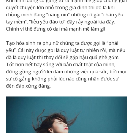
Khi mình đang cố gắng tỏ ra mạnh mẽ giúp chồng giải
quyết chuyện lớn nhỏ trong gia đình thì đó là khi
chồng mình đang “nâng niu” những cô gái “chân yếu
tay mềm”, “liễu yếu đào tơ” đầy rẫy ngoài kia đấy.
Chính vì thế đừng có dại mà mạnh mẽ làm gì!
Tạo hóa sinh ra phụ nữ chúng ta được gọi là “phái
yếu”. Cái này được gọi là quy luật tự nhiên rồi, mà nếu
đã là quy luật thì thay đổi sẽ gặp hậu quả ghê gớm.
Tốt hơn hết hãy sống với bản chất thật của mình,
đừng gồng người lên làm những việc quá sức, bởi mọi
sự cố gắng không phải lúc nào cũng nhận được sự
đền đáp xứng đáng.