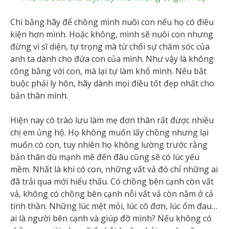
Chi bằng hãy để chồng mình nuôi con nếu họ có điều
kiện hơn mình. Hoặc không, mình sẽ nuôi con nhưng
đừng vì sĩ diện, tự trọng mà từ chối sự chăm sóc của
anh ta dành cho đứa con của mình. Như vậy là không
công bằng với con, mà lại tự làm khổ mình. Nếu bắt
buộc phải ly hôn, hãy dành mọi điều tốt đẹp nhất cho
bản thân mình.
Hiện nay có trào lưu làm mẹ đơn thân rất được nhiều
chị em ủng hộ. Họ không muốn lấy chồng nhưng lại
muốn có con, tuy nhiên họ không lường trước rằng
bản thân dù mạnh mẽ đến đâu cũng sẽ có lúc yếu
mềm. Nhất là khi có con, những vất vả đó chỉ những ai
đã trải qua mới hiểu thấu. Có chồng bên cạnh còn vất
vả, không có chồng bên cạnh nỗi vất vả còn nằm ở cả
tinh thần. Những lúc mệt mỏi, lúc cô đơn, lúc ốm đau…
ai là người bên cạnh và giúp đỡ mình? Nếu không có