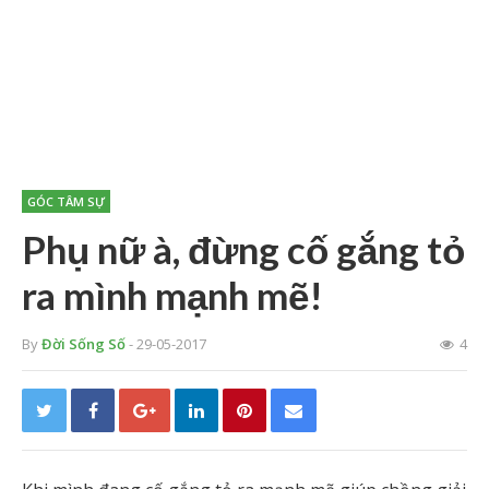
GÓC TÂM SỰ
Phụ nữ à, đừng cố gắng tỏ
ra mình mạnh mẽ!
By
Đời Sống Số
- 29-05-2017
4