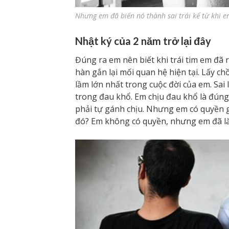
Nhưng em đã biến nó thành sai trái kể từ khi e
Nhật ký của 2 năm trở lại đây
Đúng ra em nên biết khi trái tim em đã
hàn gắn lại mối quan hệ hiện tại. Lấy c
lầm lớn nhất trong cuộc đời của em. Sai
trong đau khổ. Em chịu đau khổ là đúng
phải tự gánh chịu. Nhưng em có quyền 
đó? Em không có quyền, nhưng em đã l