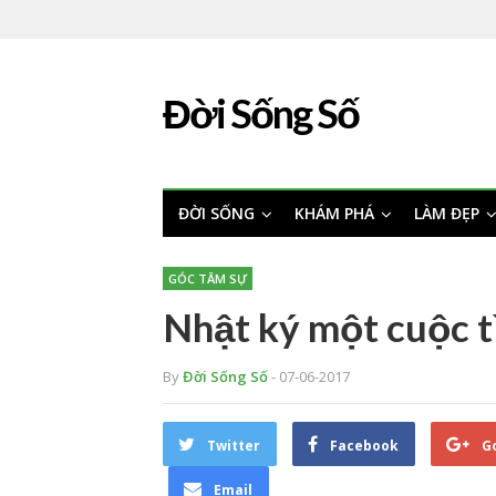
Đời Sống Số
ĐỜI SỐNG
KHÁM PHÁ
LÀM ĐẸP
GÓC TÂM SỰ
Nhật ký một cuộc tì
By
Đời Sống Số
- 07-06-2017
Twitter
Facebook
G
Email