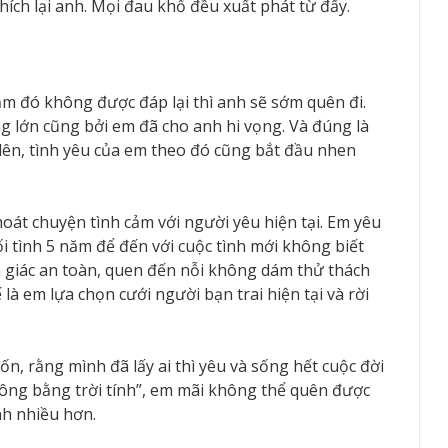
ích lại anh. Mọi đau khổ đều xuất phát từ đấy.
ảm đó không được đáp lại thì anh sẽ sớm quên đi.
g lớn cũng bởi em đã cho anh hi vọng. Và đúng là
 lên, tình yêu của em theo đó cũng bắt đầu nhen
át chuyện tình cảm với người yêu hiện tại. Em yêu
tình 5 năm để đến với cuộc tình mới không biết
m giác an toàn, quen đến nỗi không dám thử thách
là em lựa chọn cưới người bạn trai hiện tại và rời
, rằng mình đã lấy ai thì yêu và sống hết cuộc đời
ông bằng trời tính”, em mãi không thể quên được
nh nhiều hơn.