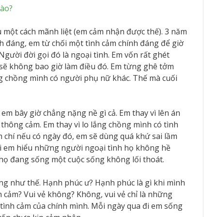
nào?
êu một cách mãnh liệt (em cảm nhận được thế). 3 năm
ính đáng, em từ chối một tình cảm chính đáng để giờ
Người đời gọi đó là ngoại tình. Em vốn rất ghét
 sẽ không bao giờ làm điều đó. Em từng ghê tởm
ng chồng mình có người phụ nữ khác. Thế mà cuối
i em bây giờ chẳng nặng nề gì cả. Em thay vì lên án
thông cảm. Em thay vì lo lắng chồng mình có tình
m chí nếu có ngày đó, em sẽ dùng quá khứ sai lầm
i em hiểu những người ngoại tình họ không hề
 họ đang sống một cuộc sống không lối thoát.
ng như thế. Hạnh phúc ư? Hạnh phúc là gì khi mình
h cảm? Vui vẻ không? Không, vui vẻ chỉ là những
 tình cảm của chính mình. Mỗi ngày qua đi em sống