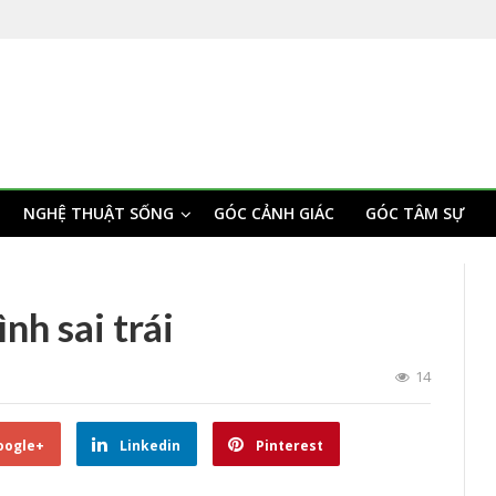
NGHỆ THUẬT SỐNG
GÓC CẢNH GIÁC
GÓC TÂM SỰ
nh sai trái
14
oogle+
Linkedin
Pinterest