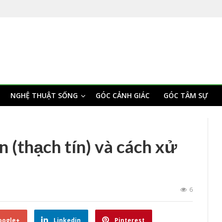
NGHỆ THUẬT SỐNG
GÓC CẢNH GIÁC
GÓC TÂM SỰ
 (thạch tín) và cách xử
6
oogle+
Linkedin
Pinterest