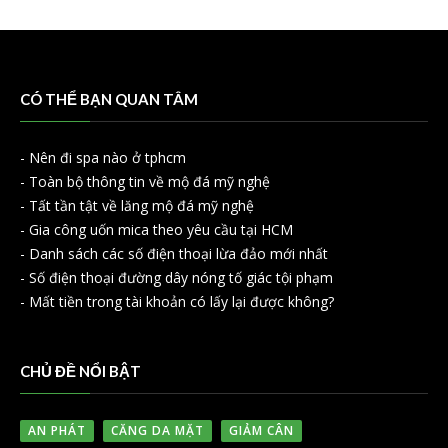
CÓ THỂ BẠN QUAN TÂM
-
Nên đi spa nào ở tphcm
-
Toàn bộ thông tin về mộ đá mỹ nghệ
-
Tất tần tật về lăng mộ đá mỹ nghệ
-
Gia công uốn mica theo yêu cầu tại HCM
-
Danh sách các số điện thoại lừa đảo mới nhất
-
Số điện thoại đường dây nóng tố giác tội phạm
-
Mất tiền trong tài khoản có lấy lại được không?
CHỦ ĐỀ NỔI BẬT
AN PHÁT
CĂNG DA MẶT
GIẢM CÂN