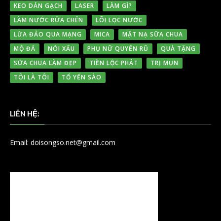
KEO DÁN GẠCH
LASER
LÀM GÌ?
LÀM NƯỚC RỬA CHÉN
LÕI LỌC NƯỚC
LỪA ĐẢO QUA MẠNG
MICA
MẶT NẠ SỮA CHUA
MỘ ĐÁ
NÓI XẤU
PHỤ NỮ QUYẾN RŨ
QUÀ TẶNG
SỮA CHUA LÀM ĐẸP
TIỀN LỘC PHÁT
TRỊ MỤN
TÔI LÀ TÔI
TỔ YẾN SÀO
LIÊN HỆ:
Email: doisongso.net@gmail.com