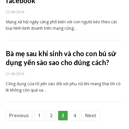
facebook
22-06-2016
Mạng xã hội ngày càng phổ biến với con người kéo theo các
loại hình kinh doanh trên mạng cũng…
Bà mẹ sau khi sinh và cho con bú sử
dụng yến sào sao cho đúng cách?
21-06-2016
Công dụng của tổ yến sào đối với phụ nữ khi mang thai thì có
lẽ không còn quá xa…
Previous
1
2
3
4
Next
Posts pagination